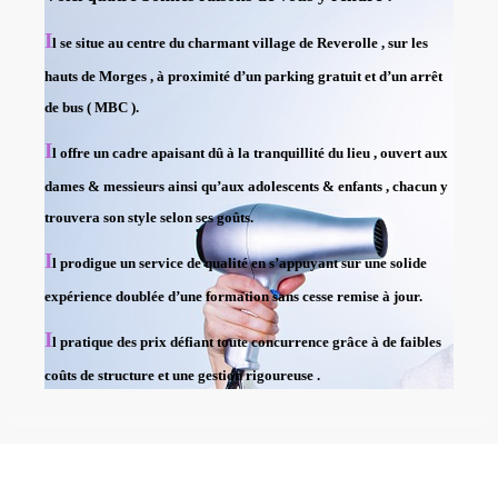
I
l se situe au centre du charmant village de Reverolle , sur les
hauts de Morges , à proximité d’un parking gratuit et d’un arrêt
de bus ( MBC ).
I
l offre un cadre apaisant dû à la tranquillité du lieu , ouvert aux
dames & messieurs ainsi qu’aux adolescents & enfants , chacun y
trouvera son style selon ses goûts.
I
l prodigue un service de qualité en s’appuyant sur une solide
expérience doublée d’une formation sans cesse remise à jour.
I
l pratique des prix défiant toute concurrence grâce à de faibles
coûts de structure et une gestion rigoureuse .