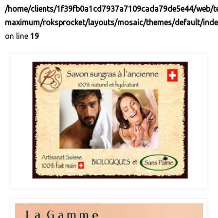
/home/clients/1f39fb0a1cd7937a7109cada79de5e44/web/te
maximum/roksprocket/layouts/mosaic/themes/default/inde
on line
19